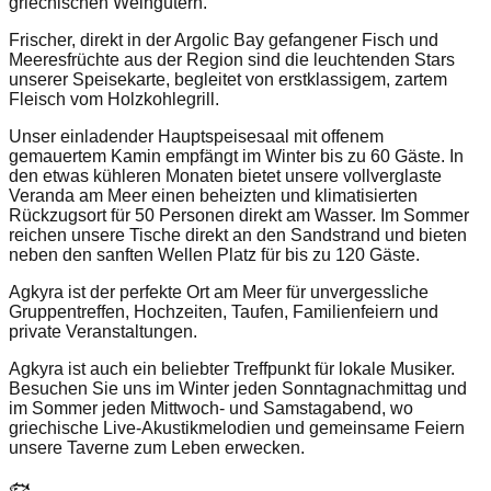
griechischen Weingütern.
Frischer, direkt in der Argolic Bay gefangener Fisch und
Meeresfrüchte aus der Region sind die leuchtenden Stars
unserer Speisekarte, begleitet von erstklassigem, zartem
Fleisch vom Holzkohlegrill.
Unser einladender Hauptspeisesaal mit offenem
gemauertem Kamin empfängt im Winter bis zu 60 Gäste. In
den etwas kühleren Monaten bietet unsere vollverglaste
Veranda am Meer einen beheizten und klimatisierten
Rückzugsort für 50 Personen direkt am Wasser. Im Sommer
reichen unsere Tische direkt an den Sandstrand und bieten
neben den sanften Wellen Platz für bis zu 120 Gäste.
Agkyra ist der perfekte Ort am Meer für unvergessliche
Gruppentreffen, Hochzeiten, Taufen, Familienfeiern und
private Veranstaltungen.
Agkyra ist auch ein beliebter Treffpunkt für lokale Musiker.
Besuchen Sie uns im Winter jeden Sonntagnachmittag und
im Sommer jeden Mittwoch- und Samstagabend, wo
griechische Live-Akustikmelodien und gemeinsame Feiern
unsere Taverne zum Leben erwecken.
🐟